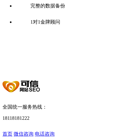
完整的数据备份
1对1金牌顾问
全国SEO公司分站：
网站优化
北京SEO
上海SEO
广州SEO
深
圳SEO
重庆SEO优化
长沙SEO优化
郑州网站优化
西安网站优
化
武汉SEO优化
天津SEO优化
南京SEO优化
杭州SEO优化
东
莞SEO
大连网站优化
成都SEO
苏州网站优化
太原SEO优化
石
家庄SEO
福州SEO
无锡SEO
佛山SEO
宁波SEO
合肥SEO优
化
沈阳网站优化
济南SEO
昆明SEO
南宁SEO优化
南昌SEO
哈尔滨SEO
贵阳SEO
青岛SEO优化
厦门SEO优化
长春SEO
全国统一服务热线：
18118181222
首页
产品中心
数据查询
控制台
首页
微信咨询
电话咨询
关于我们
速效推
关键词价格
推广关键词